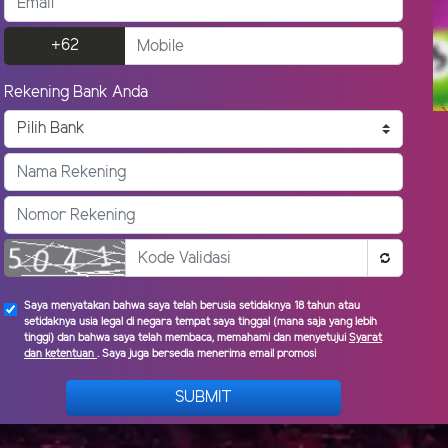
+62
Rekening Bank Anda
Saya menyatakan bahwa saya telah berusia setidaknya 18 tahun atau
setidaknya usia legal di negara tempat saya tinggal (mana saja yang lebih
tinggi) dan bahwa saya telah membaca, memahami dan menyetujui
Syarat
dan ketentuan
. Saya juga bersedia menerima email promosi
SUBMIT