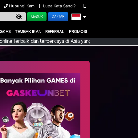
Hubungi Kami
Lupa Kata Sandi?
DAFTAR
NGKAS
TEMBAK IKAN
REFERRAL
PROMOSI
an terpercaya di Asia yang menghadirkan permainan terlengkap yai