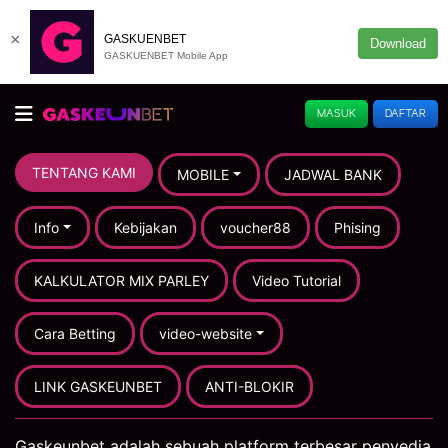
×
GASKUENBET
Download
GASKUENBET Mobile App
MASUK
DAFTAR
TENTANG KAMI
MOBILE
JADWAL BANK
Info
Kebijakan
voucher88
Phising
KALKULATOR MIX PARLEY
Video Tutorial
Cara Betting
video-website
LINK GASKEUNBET
ANTI-BLOKIR
Gaskeunbet adalah sebuah platform terbesar penyedia