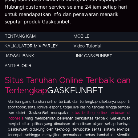
Hubungi customer service selama 24 jam setiap hari
untuk mendapatkan info dan penawaran menarik
seputar produk Gaskeunbet.
TENTANG KAMI
MOBILE
KALKULATOR MIX PARLEY
Video Tutorial
JADWAL BANK
LINK GASKEUNBET
ANTI-BLOKIR
Situs Taruhan Online Terbaik dan
Terlengkap
GASKEUNBET
Mainkan game taruhan online terbaik dan terlengkap dikelasnya seperti
sportbook, slots, idnlive, esport, togel, live casino, tangkas hingga tembak
ikan disini. GaskeunBet merupakan
situs betting online terbesar di
Indonesia
yang memberikan pelayanan berkualitas terbaik. GaskeunBet
menjadi situs pilihan yang dimainkan oleh ribuan player setiap harinya.
GaskeunBet didukung oleh teknologi terupdate serta sistem enkripsi
tercepat sehingga menyajikan permainaan bebas hambatan. Memiliki