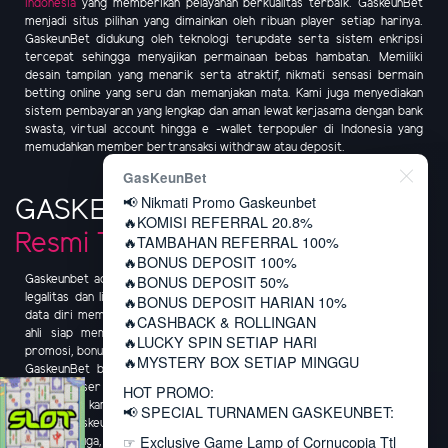
Indonesia
yang memberikan pelayanan berkualitas terbaik. GaskeunBet
menjadi situs pilihan yang dimainkan oleh ribuan player setiap harinya.
GaskeunBet didukung oleh teknologi terupdate serta sistem enkripsi
tercepat sehingga menyajikan permainaan bebas hambatan. Memiliki
desain tampilan yang menarik serta atraktif, nikmati sensasi bermain
betting online yang seru dan memanjakan mata. Kami juga menyediakan
sistem pembayaran yang lengkap dan aman lewat kerjasama dengan bank
swasta, virtual account hingga e -wallet terpopuler di Indonesia yang
memudahkan member bertransaksi withdraw atau deposit.
GasKeunBet
📢 Nikmati Promo Gaskeunbet
GASKEUNBET
Betting Online
🔥KOMISI REFERRAL 20.8%
Resmi Terpercaya
🔥TAMBAHAN REFERRAL 100%
🔥BONUS DEPOSIT 100%
🔥BONUS DEPOSIT 50%
Gaskeunbet adalah
situs betting online resmi terpercaya
yang memiliki
legalitas dan lisensi dari BMM Testlabs sehingga menjamin kerahasiaan
🔥BONUS DEPOSIT HARIAN 10%
data diri member. Dilengkapi dengan pusat bantuan 24 jam oleh tenaga
🔥CASHBACK & ROLLINGAN
ahli siap membantu member kapan saja. Jangan lewatkan berbagai
🔥LUCKY SPIN SETIAP HARI
promosi, bonus dan event berhadiah untuk menguntungkan member yang
🔥MYSTERY BOX SETIAP MINGGU
GaskeunBet bagikan setiap harinya. Nikmati seluruh fasilitas ini hanya
dengan 1 user ID. Proses pendaftaran yang mudah dan cepat juga menjadi
HOT PROMO:
keunggulan kami. Kepuasan dan Kenyamanan member menjadi prioritas
📢 SPECIAL TURNAMEN GASKEUNBET:
utama GaskeunBet. Tunggu apa lagi, Gabung bersama GaskeunBet
☞ Exclusive Game Lamp of Cornucopia Ttl
sekarang juga, raih keuntungan berlimpah disini.