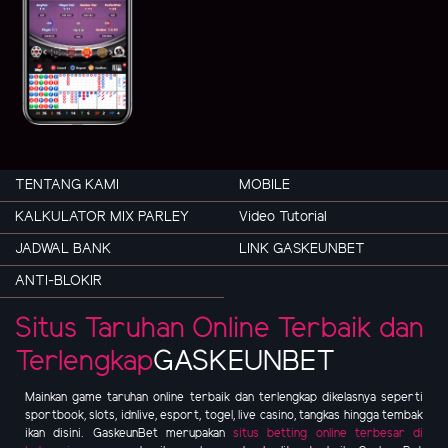
TENTANG KAMI
MOBILE
KALKULATOR MIX PARLEY
Video Tutorial
JADWAL BANK
LINK GASKEUNBET
ANTI-BLOKIR
Situs Taruhan Online Terbaik dan
Terlengkap
GASKEUNBET
Mainkan game taruhan online terbaik dan terlengkap dikelasnya seperti
sportbook, slots, idnlive, esport, togel, live casino, tangkas hingga tembak
ikan disini. GaskeunBet merupakan
situs betting online terbesar di