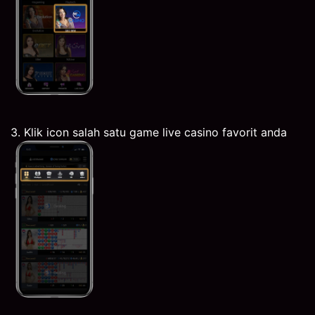
3. Klik icon salah satu game live casino favorit anda