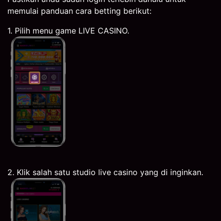
memulai panduan cara betting berikut:
1. Pilih menu game LIVE CASINO.
2. Klik salah satu studio live casino yang di inginkan.