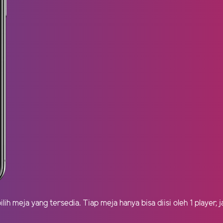
ilih meja yang tersedia. Tiap meja hanya bisa diisi oleh 1 player, 