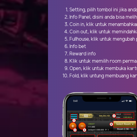
Setting, pilih tombol ini jika 
Info Panel, disini anda bisa meli
Coin in, klik untuk menambahka
Coin out, klik untuk memindahk
Fullhouse, klik untuk mengubah p
Info bet
Reward info
Klik untuk memilih room permai
Open, klik untuk membuka kart
Fold, klik untung membuang ka