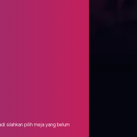
jadi silahkan pilih meja yang belum