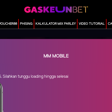
VOUCHER88
PHISING
KALKULATOR MIX PARLEY
VIDEO TUTORIAL
CA
MM MOBILE
. Silahkan tunggu loading hingga selesai