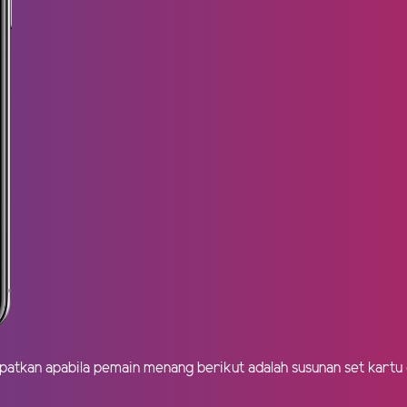
dapatkan apabila pemain menang berikut adalah susunan set kartu 