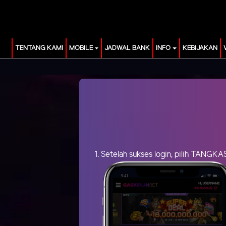
TENTANG KAMI
MOBILE
JADWAL BANK
INFO
KEBIJAKAN
1. Setelah sukses login, pilih TANGKAS