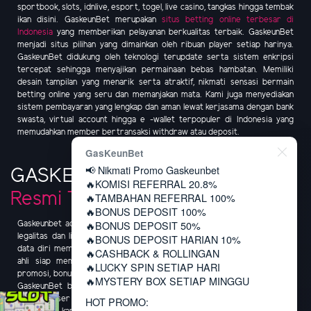
sportbook, slots, idnlive, esport, togel, live casino, tangkas hingga tembak
ikan disini. GaskeunBet merupakan
situs betting online terbesar di
Indonesia
yang memberikan pelayanan berkualitas terbaik. GaskeunBet
menjadi situs pilihan yang dimainkan oleh ribuan player setiap harinya.
GaskeunBet didukung oleh teknologi terupdate serta sistem enkripsi
tercepat sehingga menyajikan permainaan bebas hambatan. Memiliki
desain tampilan yang menarik serta atraktif, nikmati sensasi bermain
betting online yang seru dan memanjakan mata. Kami juga menyediakan
sistem pembayaran yang lengkap dan aman lewat kerjasama dengan bank
swasta, virtual account hingga e -wallet terpopuler di Indonesia yang
memudahkan member bertransaksi withdraw atau deposit.
GasKeunBet
📢 Nikmati Promo Gaskeunbet
GASKEUNBET
Betting Online
🔥KOMISI REFERRAL 20.8%
Resmi Terpercaya
🔥TAMBAHAN REFERRAL 100%
🔥BONUS DEPOSIT 100%
🔥BONUS DEPOSIT 50%
Gaskeunbet adalah
situs betting online resmi terpercaya
yang memiliki
legalitas dan lisensi dari BMM Testlabs sehingga menjamin kerahasiaan
🔥BONUS DEPOSIT HARIAN 10%
data diri member. Dilengkapi dengan pusat bantuan 24 jam oleh tenaga
🔥CASHBACK & ROLLINGAN
ahli siap membantu member kapan saja. Jangan lewatkan berbagai
🔥LUCKY SPIN SETIAP HARI
promosi, bonus dan event berhadiah untuk menguntungkan member yang
🔥MYSTERY BOX SETIAP MINGGU
GaskeunBet bagikan setiap harinya. Nikmati seluruh fasilitas ini hanya
dengan 1 user ID. Proses pendaftaran yang mudah dan cepat juga menjadi
HOT PROMO: