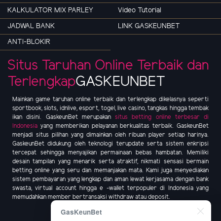
KALKULATOR MIX PARLEY
Video Tutorial
JADWAL BANK
LINK GASKEUNBET
ANTI-BLOKIR
Situs Taruhan Online Terbaik dan
Terlengkap
GASKEUNBET
Mainkan game taruhan online terbaik dan terlengkap dikelasnya seperti
sportbook, slots, idnlive, esport, togel, live casino, tangkas hingga tembak
ikan disini. GaskeunBet merupakan
situs betting online terbesar di
Indonesia
yang memberikan pelayanan berkualitas terbaik. GaskeunBet
menjadi situs pilihan yang dimainkan oleh ribuan player setiap harinya.
GaskeunBet didukung oleh teknologi terupdate serta sistem enkripsi
tercepat sehingga menyajikan permainaan bebas hambatan. Memiliki
desain tampilan yang menarik serta atraktif, nikmati sensasi bermain
betting online yang seru dan memanjakan mata. Kami juga menyediakan
sistem pembayaran yang lengkap dan aman lewat kerjasama dengan bank
swasta, virtual account hingga e -wallet terpopuler di Indonesia yang
memudahkan member bertransaksi withdraw atau deposit.
GasKeunBet